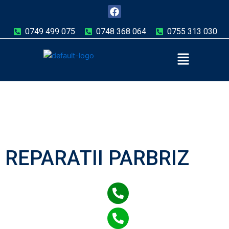
Skip
F
a
to
c
content
0749 499 075
0748 368 064
0755 313 030
e
b
Menu
o
o
k
REPARATII PARBRIZ