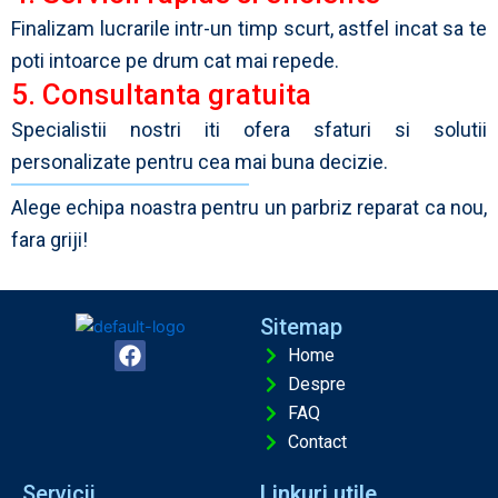
Finalizam lucrarile intr-un timp scurt, astfel incat sa te
poti intoarce pe drum cat mai repede.
5. Consultanta gratuita
Specialistii nostri iti ofera sfaturi si solutii
personalizate pentru cea mai buna decizie.
Alege echipa noastra pentru un parbriz reparat ca nou,
fara griji!
Sitemap
F
Home
a
Despre
c
FAQ
e
b
Contact
o
o
Servicii
Linkuri utile